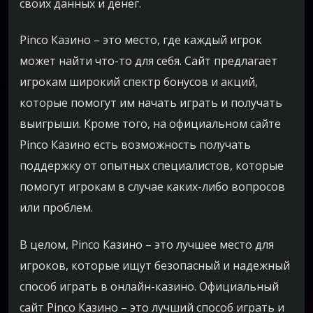
своих данных и денег.
Pinco Казино – это место, где каждый игрок
может найти что-то для себя. Сайт предлагает
игрокам широкий спектр бонусов и акций,
которые помогут им начать играть и получать
выигрыши. Кроме того, на официальном сайте
Pinco Казино есть возможность получать
поддержку от опытных специалистов, которые
помогут игрокам в случае каких-либо вопросов
или проблем.
В целом, Pinco Казино – это лучшее место для
игроков, которые ищут безопасный и надежный
способ играть в онлайн-казино. Официальный
сайт Pinco Казино – это лучший способ играть и