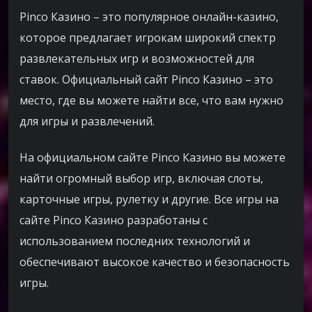
Pinco Казино – это популярное онлайн-казино,
которое предлагает игрокам широкий спектр
развлекательных игр и возможностей для
ставок. Официальный сайт Pinco Казино – это
место, где вы можете найти все, что вам нужно
для игры и развлечений.
На официальном сайте Pinco Казино вы можете
найти огромный выбор игр, включая слоты,
карточные игры, рулетку и другие. Все игры на
сайте Pinco Казино разработаны с
использованием последних технологий и
обеспечивают высокое качество и безопасность
игры.