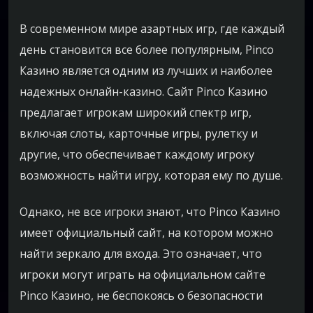
В современном мире азартных игр, где каждый
день становится все более популярным, Pinco
Казино является одним из лучших и наиболее
надежных онлайн-казино. Сайт Pinco Казино
предлагает игрокам широкий спектр игр,
включая слоты, карточные игры, рулетку и
другие, что обеспечивает каждому игроку
возможность найти игру, которая ему по душе.
Однако, не все игроки знают, что Pinco Казино
имеет официальный сайт, на котором можно
найти зеркало для входа. Это означает, что
игроки могут играть на официальном сайте
Pinco Казино, не беспокоясь о безопасности