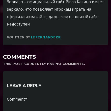
Зеркало – официальный сайт Pinco Казино имеет
зеркало, что позволяет игрокам играть на
официальном сайте, даже если основной сайт
недоступен.
WRITTEN BY
LEFERNANDEZR
COMMENTS
THIS POST CURRENTLY HAS NO COMMENTS.
LEAVE A REPLY
Comment*