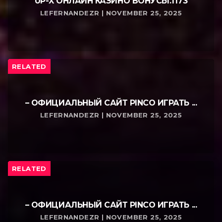
UP-X ОНЛАЙН КАЗИНО БОНУСЫ.1173
LEFERNANDEZR | NOVEMBER 25, 2025
RELATED
– ОФИЦИАЛЬНЫЙ САЙТ PINCO ИГРАТЬ ...
LEFERNANDEZR | NOVEMBER 25, 2025
RELATED
– ОФИЦИАЛЬНЫЙ САЙТ PINCO ИГРАТЬ ...
LEFERNANDEZR | NOVEMBER 25, 2025