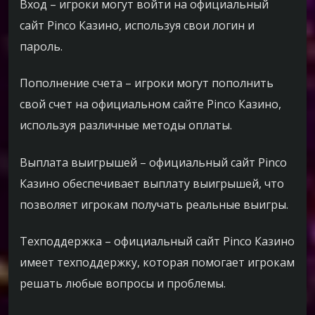
Вход – игроки могут войти на официальный
сайт Pinco Казино, используя свои логин и
пароль.
Пополнение счета – игроки могут пополнить
свой счет на официальном сайте Pinco Казино,
используя различные методы оплаты.
Выплата выигрышей – официальный сайт Pinco
Казино обеспечивает выплату выигрышей, что
позволяет игрокам получать реальные выигры.
Техподдержка – официальный сайт Pinco Казино
имеет техподдержку, которая помогает игрокам
решать любые вопросы и проблемы.