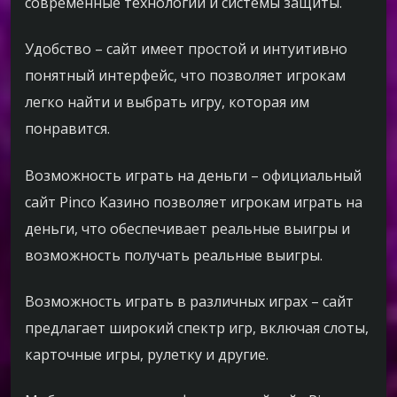
современные технологии и системы защиты.
Удобство – сайт имеет простой и интуитивно
понятный интерфейс, что позволяет игрокам
легко найти и выбрать игру, которая им
понравится.
Возможность играть на деньги – официальный
сайт Pinco Казино позволяет игрокам играть на
деньги, что обеспечивает реальные выигры и
возможность получать реальные выигры.
Возможность играть в различных играх – сайт
предлагает широкий спектр игр, включая слоты,
карточные игры, рулетку и другие.